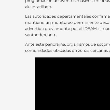
programación de eventos masivos, en otras z
alcantarillado.
Las autoridades departamentales confirma
mantiene un monitoreo permanente desde la 
advertida previamente por el IDEAM, situaci
santandereano.
Ante este panorama, organismos de socorro
comunidades ubicadas en zonas cercanas a r