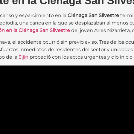
te en la Ciénaga San Silve
anso y esparcimiento en la
Ciénaga San Silvestre
termi
mediodía, una canoa en la que se desplazaban al menos c
n en la Ciénaga San Silvestre
del joven Arles Nizarrieta, 
va, el accidente ocurrió sin previo aviso. Tres de los ocu
esfuerzos inmediatos de residentes del sector y unidade
po de la
Sijin
procedió con los actos urgentes y dio inicio 