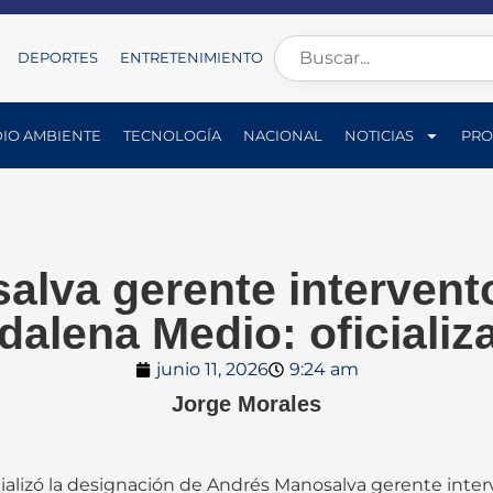
DEPORTES
ENTRETENIMIENTO
IO AMBIENTE
TECNOLOGÍA
NACIONAL
NOTICIAS
PRO
lva gerente intervento
dalena Medio: oficializ
junio 11, 2026
9:24 am
Jorge Morales
ializó la designación de Andrés Manosalva gerente inte