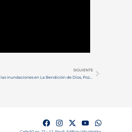
SIGUIENTE
Mas de 400 familias afectadas por las inundaciones en La Bendición de Dios, Pozo Siete y La Playita
Calle 50 no. 22 – 42. Piso5, Edificio Villa Martha.