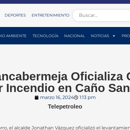
DEPORTES
ENTRETENIMIENTO
IO AMBIENTE
TECNOLOGÍA
NACIONAL
NOTICIAS
PRO
ncabermeja Oficializa 
r Incendio en Caño San
marzo 16, 2024
1:13 pm
Telepetroleo
o, el alcalde Jonathan Vázquez oficializó el levantamient