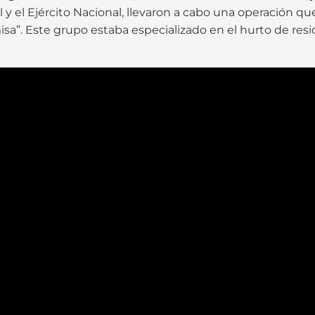
ial y el Ejército Nacional, llevaron a cabo una operación
a”. Este grupo estaba especializado en el hurto de resid