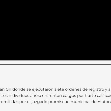
San Gil, donde se ejecutaron siete órdenes de registro y
tos individuos ahora enfrentan cargos por hurto califica
n emitidas por el juzgado promiscuo municipal de Aratoc