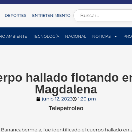
DEPORTES
ENTRETENIMIENTO
IO AMBIENTE
TECNOLOGÍA
NACIONAL
NOTICIAS
PRO
erpo hallado flotando e
Magdalena
junio 12, 2023
1:20 pm
Telepetroleo
arrancabermeja, fue identificado el cuerpo hallado en a