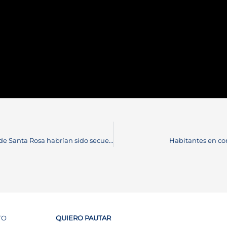
Cinco integrantes de la secretaria de movilidad, de Santa Rosa habrían sido secuestrados
Habitantes en co
TO
QUIERO PAUTAR