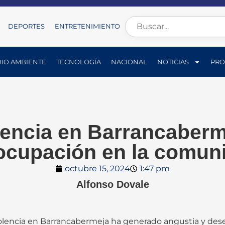
DEPORTES
ENTRETENIMIENTO
IO AMBIENTE
TECNOLOGÍA
NACIONAL
NOTICIAS
PRO
lencia en Barrancaber
ocupación en la comun
octubre 15, 2024
1:47 pm
Alfonso Dovale
olencia en Barrancabermeja ha generado angustia y dese