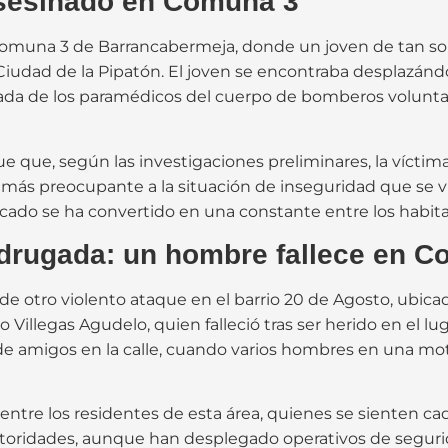
asesinado en Comuna 3
Comuna 3 de Barrancabermeja, donde un joven de tan solo
o Ciudad de la Pipatón. El joven se encontraba desplazá
legada de los paramédicos del cuerpo de bomberos volunta
que, según las investigaciones preliminares, la víctima n
s preocupante a la situación de inseguridad que se viv
ado se ha convertido en una constante entre los habita
drugada: un hombre fallece en C
 de otro violento ataque en el barrio 20 de Agosto, ubi
Villegas Agudelo, quien falleció tras ser herido en el lug
e amigos en la calle, cuando varios hombres en una mot
 entre los residentes de esta área, quienes se sienten c
utoridades, aunque han desplegado operativos de segurid