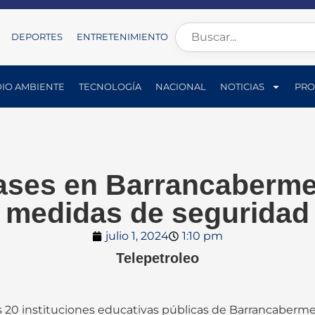
DEPORTES
ENTRETENIMIENTO
IO AMBIENTE
TECNOLOGÍA
NACIONAL
NOTICIAS
PRO
lases en Barrancaberm
medidas de seguridad
julio 1, 2024
1:10 pm
Telepetroleo
n las 20 instituciones educativas públicas de Barrancaberm