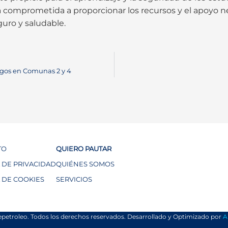
á comprometida a proporcionar los recursos y el apoyo n
uro y saludable.
gos en Comunas 2 y 4
TO
QUIERO PAUTAR
A DE PRIVACIDAD
QUIÉNES SOMOS
A DE COOKIES
SERVICIOS
epetroleo. Todos los derechos reservados. Desarrollado y Optimizado por
A