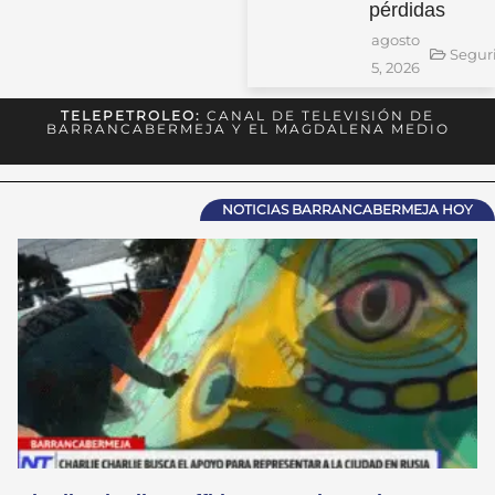
pérdidas
agosto
Segur
5, 2026
TELEPETROLEO:
CANAL DE TELEVISIÓN DE
BARRANCABERMEJA Y EL MAGDALENA MEDIO
NOTICIAS BARRANCABERMEJA HOY