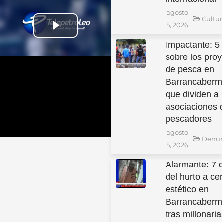
agosto
Cultu
5, 2026
Play Video
Impactante: 5
sobre los pro
de pesca en
Barrancaberm
que dividen a 
asociaciones 
pescadores
agosto
Denun
5, 2026
Alarmante: 7 
del hurto a ce
estético en
Barrancaberm
tras millonaria