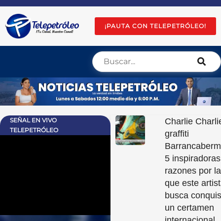
¡PAUTA CON TELEPETRÓLEO!
SEÑAL EN VIVO
Charlie Charli
TELEPETRÓLEO
graffiti
Barrancaberm
5 inspiradoras
razones por l
que este artis
busca conquis
un certamen
internacional