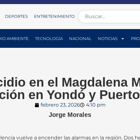
DEPORTES
ENTRETENIMIENTO
IO AMBIENTE
TECNOLOGÍA
NACIONAL
NOTICIAS
PRO
idio en el Magdalena 
ción en Yondó y Puerto
febrero 23, 2026
4:10 pm
Jorge Morales
encia vuelve a encender las alarmas en la región. Dos h