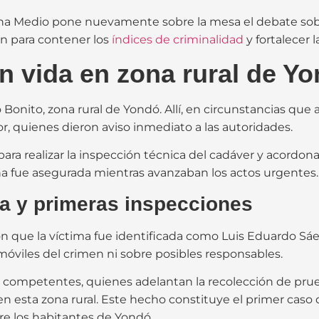
na Medio pone nuevamente sobre la mesa el debate sobr
an para contener los
índices de criminalidad
y fortalecer l
in vida en zona rural de Y
 Bonito, zona rural de Yondó. Allí, en circunstancias que
or, quienes dieron aviso inmediato a las autoridades.
ra realizar la inspección técnica del cadáver y acordonar
na fue asegurada mientras avanzaban los actos urgentes.
ima y primeras inspecciones
n que la víctima fue identificada como Luis Eduardo Sá
 móviles del crimen ni sobre posibles responsables.
competentes, quienes adelantan la recolección de prueba
 esta zona rural. Este hecho constituye el primer caso
e los habitantes de Yondó.