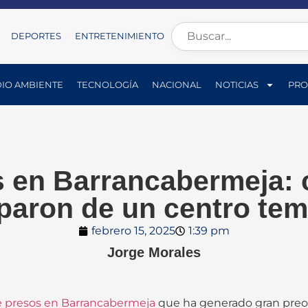
DEPORTES
ENTRETENIMIENTO
IO AMBIENTE
TECNOLOGÍA
NACIONAL
NOTICIAS
PRO
 en Barrancabermeja: 
paron de un centro tem
febrero 15, 2025
1:39 pm
Jorge Morales
e presos en Barrancabermeja
que ha generado gran preo