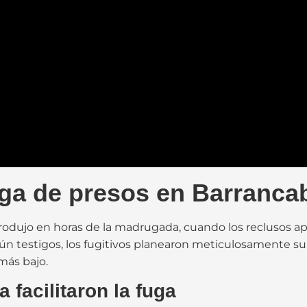
uga de presos en Barranc
odujo en horas de la madrugada, cuando los reclusos ap
egún testigos, los fugitivos planearon meticulosamente
 más bajo.
a facilitaron la fuga